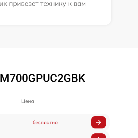
к привезет технику к вам
R-M700GPUC2GBK
Цена
бесплатно