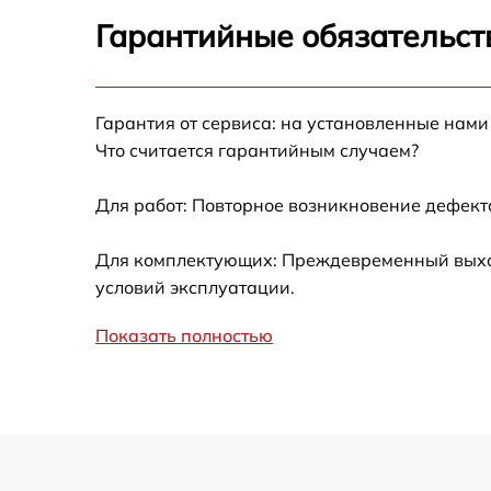
M700GPUC2GBK
Гарантийные обязательст
Замена таймера HITACHI R-M700GPUC2GB
Замена электросхемы HITACHI R-
Гарантия от сервиса: на установленные нами
M700GPUC2GBK
Что считается гарантийным случаем?
Ремонт испарителя HITACHI R-
M700GPUC2GBK
Для работ: Повторное возникновение дефект
Устранение засора трубопровода HITACHI 
Для комплектующих: Преждевременный выход 
M700GPUC2GBK
условий эксплуатации.
Ремонт датчика морозильного отделения
HITACHI R-M700GPUC2GBK
Показать полностью
Прочистка дренажной системы HITACHI R-
M700GPUC2GBK
Перевешивание дверей HITACHI R-
M700GPUC2GBK
Замена трубопровода HITACHI R-