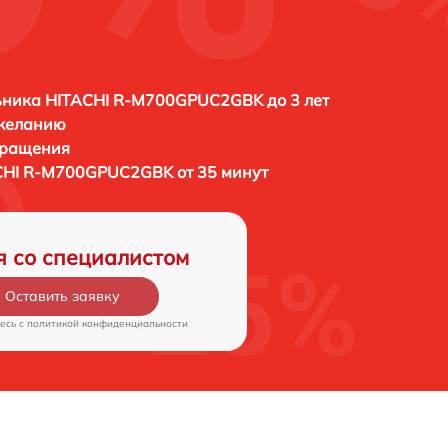
ьника HITACHI R-M700GPUC2GBK до 3 лет
 желанию
бращения
CHI R-M700GPUC2GBK от 35 минут
я со специалистом
Оставить заявку
есь c
политикой конфиденциальности