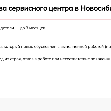
от 60 мин
ва сервисного центра в Новосиб
K
от 60 мин
 детали — до 3 месяцев.
от 60 мин
от 60 мин
а, который прямо обусловлен с выполненной работой (н
R-
от 60 мин
из строя, отказ в работе или несоответствие заявлен
от 60 мин
от 60 мин
от 60 мин