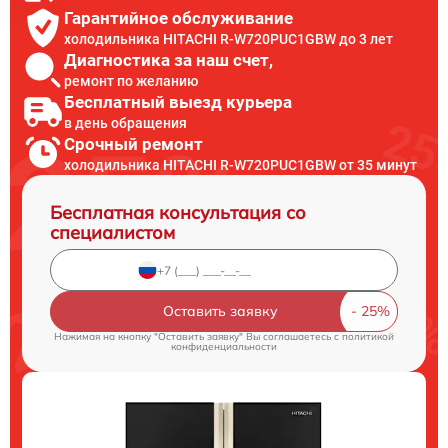
Гарантийное обслуживание
холодильника HITACHI R-W720PUC1GBW до 3 лет
Диагностика за наш счет,
ремонт по желанию
Бесплатный выезд курьера
в день обращения
Срочный ремонт
холодильника HITACHI R-W720PUC1GBW от 35 минут
Бесплатная консультация со
специалистом
Оставить заявку
Нажимая на кнопку "Оставить заявку" Вы соглашаетесь c
политикой
конфиденциальности