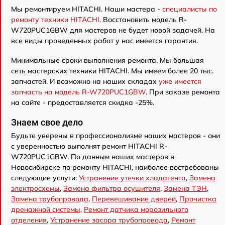
Мы ремонтируем HITACHI. Наши мастера -
специалисты по
ремонту техники HITACHI
. Восстановить модель R-
W720PUC1GBW для мастеров не будет новой задачей. На
все виды проведенных работ у нас имеется гарантия.
Минимальные сроки выполнения ремонта. Мы большая
сеть мастерских техники HITACHI. Мы имеем более 20 тыс.
запчастей. И возможно на наших складах
уже имеется
запчасть на модель R-W720PUC1GBW
. При заказе ремонта
на сайте - предоставляется скидка -25%.
Знаем свое дело
Будьте уверены в профессионализме наших мастеров - они
с уверенностью выполнят ремонт HITACHI R-
W720PUC1GBW. По данным наших мастеров в
Новосибирске по ремонту HITACHI, наиболее востребованы
следующие услуги:
Устранение утечки хладагента
,
Замена
электросхемы
,
Замена фильтра осушителя
,
Замена ТЭН
,
Замена трубопровода
,
Перевешивание дверей
,
Прочистка
дренажной системы
,
Ремонт датчика морозильного
отделения
,
Устранение засора трубопровода
,
Ремонт