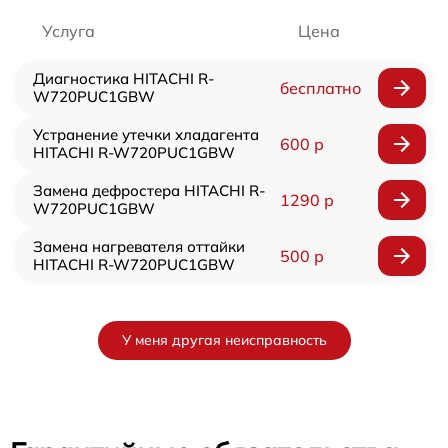
Услуга
Цена
Диагностика HITACHI R-
бесплатно
W720PUC1GBW
Устранение утечки хладагента
600 р
HITACHI R-W720PUC1GBW
Замена дефростера HITACHI R-
1290 р
W720PUC1GBW
Замена нагревателя оттайки
500 р
HITACHI R-W720PUC1GBW
У меня другая неисправность