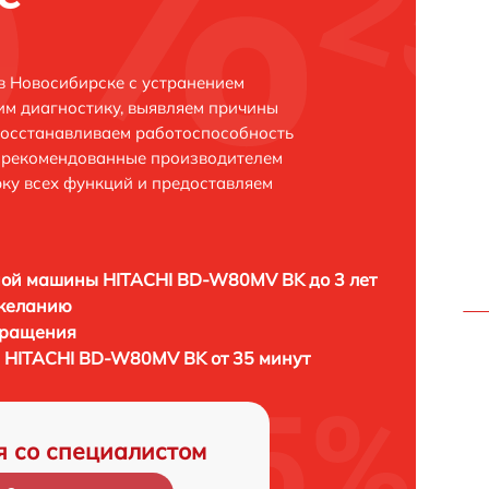
 Новосибирске с устранением
м диагностику, выявляем причины
восстанавливаем работоспособность
и рекомендованные производителем
рку всех функций и предоставляем
ной машины HITACHI BD-W80MV BK до 3 лет
 желанию
бращения
 HITACHI BD-W80MV BK от 35 минут
я со специалистом