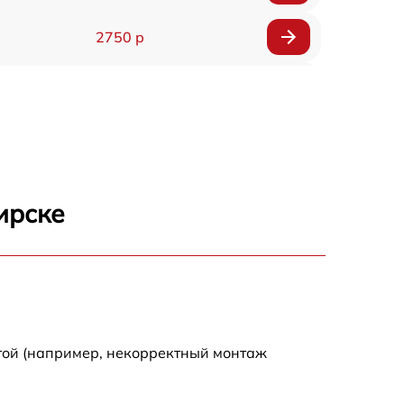
2750 р
850 р
2450 р
1800 р
ирске
1100 р
1100 р
1800 р
той (например, некорректный монтаж
1000 р