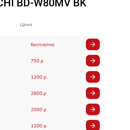
CHI BD-W80MV BK
Цена
бесплатно
750 р
1200 р
2800 р
2000 р
1200 р