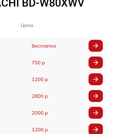
ACHI BD-W80XWV
Цена
бесплатно
750 р
1200 р
2800 р
2000 р
1200 р