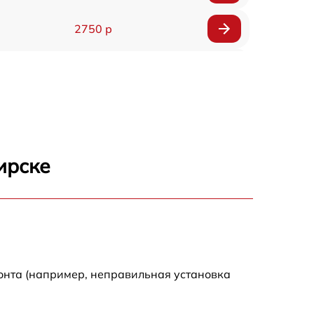
2750 р
850 р
2450 р
1800 р
ирске
1100 р
1100 р
1800 р
онта (например, неправильная установка
1000 р