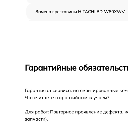
Замена крестовины HITACHI BD-W80XWV
Корпусный ремонт (замена резинок,
креплений, кнопок) HITACHI BD-W80XWV
Ремонт платы управления (восстановление)
HITACHI BD-W80XWV
Замена блока управления HITACHI BD-
W80XWV
Гарантийные обязательст
Ремонт/замена датчика температуры
HITACHI BD-W80XWV
Гарантия от сервиса: на смонтированные ко
Замена УБЛ HITACHI BD-W80XWV
Что считается гарантийным случаем?
Замена циркуляционного насоса HITACHI
BD-W80XWV
Для работ: Повторное проявление дефекта, 
запчасти).
Замена сливного шланга HITACHI BD-
W80XWV